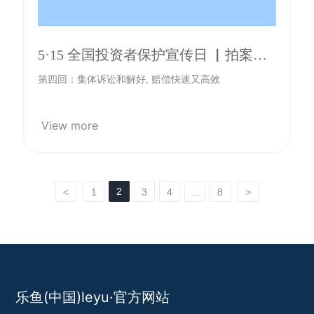
5·15 全国投资者保护宣传日 ▏拍案话
维权
第四回：集体诉讼和解好, 赔偿快速又高效
View more
2
<
1
3
4
...
8
>
乐鱼(中国)leyu·官方网站