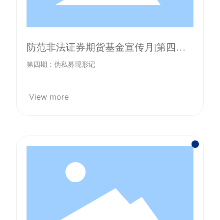
防范非法证券期货基金宣传月|第四
期：伪私募现形记
第四期：伪私募现形记
View more