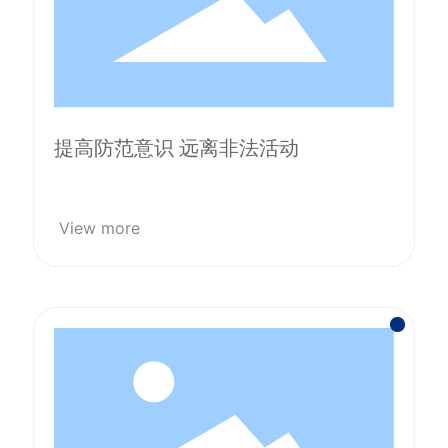
提高防范意识 远离非法活动
View more