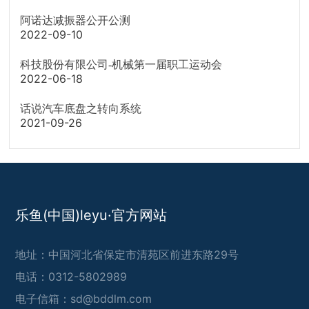
阿诺达减振器公开公测
2022-09-10
科技股份有限公司-机械第一届职工运动会
2022-06-18
话说汽车底盘之转向系统
2021-09-26
乐鱼(中国)leyu·官方网站
地址：中国河北省保定市清苑区前进东路29号
电话：0312-5802989
电子信箱：sd@bddlm.com