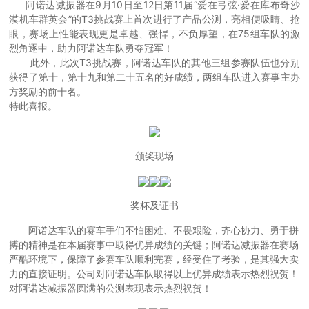
阿诺达减振器在9月10日至12日第11届“爱在弓弦·爱在库布奇沙
漠机车群英会”的T3挑战赛上首次进行了产品公测，亮相便吸睛、抢
眼，赛场上性能表现更是卓越、强悍，不负厚望，在75组车队的激
烈角逐中，助力阿诺达车队勇夺冠军！
此外，此次T3挑战赛，阿诺达车队的其他三组参赛队伍也分别
获得了第十，第十九和第二十五名的好成绩，两组车队进入赛事主办
方奖励的前十名。
特此喜报。
颁奖现场
奖杯及证书
阿诺达车队的赛车手们不怕困难、不畏艰险，齐心协力、勇于拼
搏的精神是在本届赛事中取得优异成绩的关键；阿诺达减振器在赛场
严酷环境下，保障了参赛车队顺利完赛，经受住了考验，是其强大实
力的直接证明。公司对阿诺达车队取得以上优异成绩表示热烈祝贺！
对阿诺达减振器圆满的公测表现表示热烈祝贺！