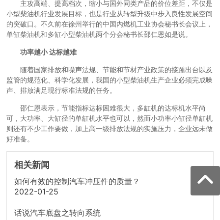
主攻高端、提高档次，缩小与国外同类产品的价位差距，不仅是
小型柴油机行业发展目标，也是行业从转型升级中步入良性发展空间
的突破口。不久前在徐州举行的中国内燃机工业协会秘书长会议上，
单缸柴油机和多缸小型柴油机两个分会秘书长邵仁恩如是说。
功率越小 达标越难
随着国家排放和噪声法规、节能和节材产业政策的接踵出台以及
监管的规范化、科学化发展，我国的小型柴油机生产企业必须完成噪
声、排放满足现行标准法规的任务。
邵仁恩表示，节能指标达标困难很大，多缸机的达标机水平尚
可，大功率、大缸径的单缸机水平也可以，然而小功率小缸径单缸机
则还有不少工作要做，加上高一级排放法规的实施压力，企业远未做
好准备。
相关新闻
如何有效的控制汽车冲压件的质量？
2022-01-25
话说汽车底盘之转向系统