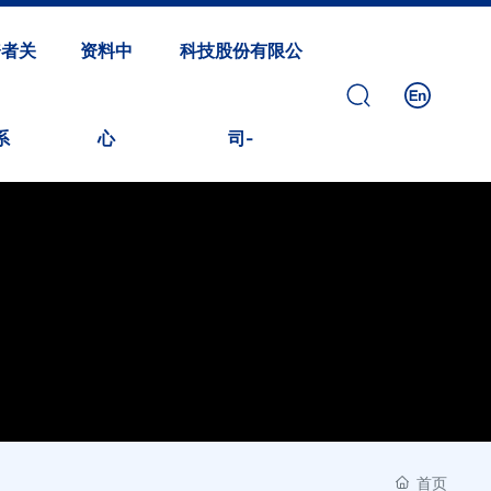
资者关
资料中
科技股份有限公
系
心
司-
首页