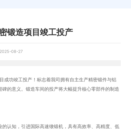
精密锻造项目竣工投产
2025-08-27
锻项目成功竣工投产！标志着我司拥有自主生产精密锻件与铝
程碑的意义。锻造车间的投产将大幅提升核心零部件的制造
业的认知，引进国际高速镦锻机，具有高效率、高精度、低