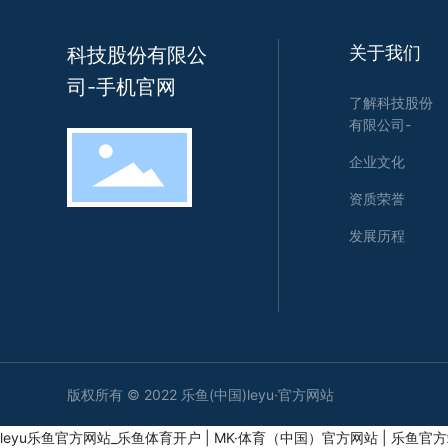
关于我们
科技股份有限公
司-手机官网
了解科技股份
有限公司-
企业文化
资质荣誉
发展历程
版权所有 © 2022 乐鱼(中国)leyu·官方网站
leyu乐鱼官方网站_乐鱼体育开户
|
MK·体育（中国）官方网站
|
乐鱼官方