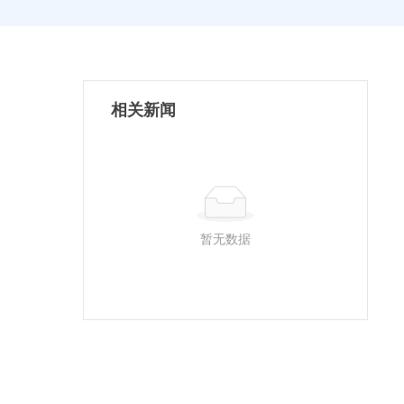
相关新闻
暂无数据